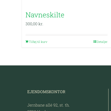
Navneskilte
300,00
kr.
Tilføj til kurv
Detaljer
EJENDOMSKONTOR
Jernbane allé 92, st. th.