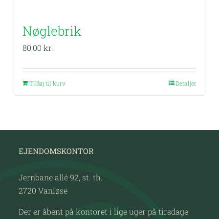
Nøglebrik
80,00
kr.
Tilføj til kurv
Detaljer
EJENDOMSKONTOR
Jernbane allé 92, st. th.
2720 Vanløse
Der er åbent på kontoret i lige uger på tirsdage