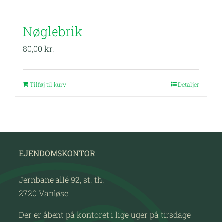
Nøglebrik
80,00
kr.
Tilføj til kurv
Detaljer
EJENDOMSKONTOR
Jernbane allé 92, st. th.
2720 Vanløse
Der er åbent på kontoret i lige uger på tirsdage