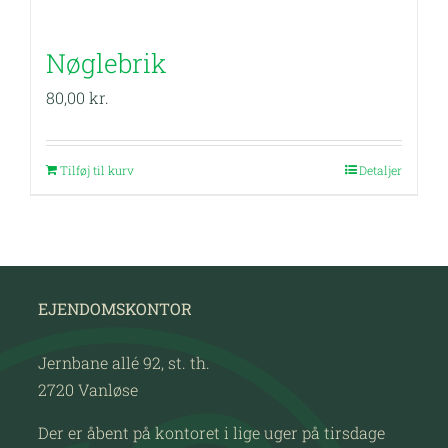
Nøglebrik
80,00
kr.
Tilføj til kurv
Detaljer
EJENDOMSKONTOR
Jernbane allé 92, st. th.
2720 Vanløse
Der er åbent på kontoret i lige uger på tirsdage