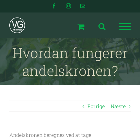
Skip
Facebook
Instagram
E-
mail
to
content
Hvordan fungerer
andelskronen?
Forrige
Næste
Andelskronen beregnes ved at tage