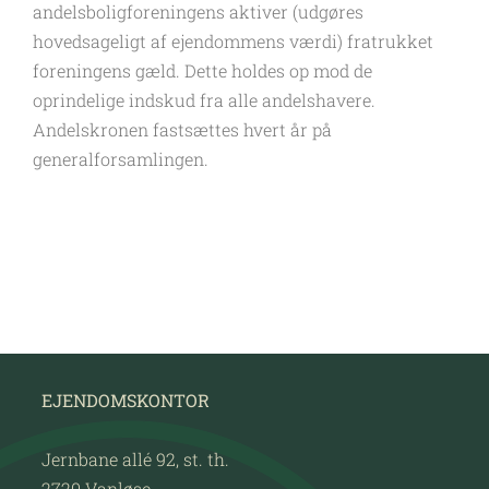
andelsboligforeningens aktiver (udgøres
hovedsageligt af ejendommens værdi) fratrukket
foreningens gæld. Dette holdes op mod de
oprindelige indskud fra alle andelshavere.
Andelskronen fastsættes hvert år på
generalforsamlingen.
EJENDOMSKONTOR
Jernbane allé 92, st. th.
2720 Vanløse