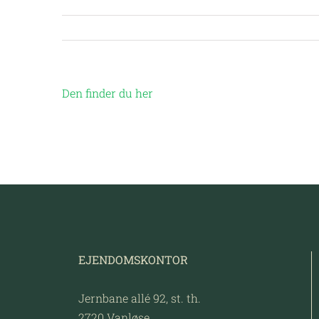
Den finder du her
EJENDOMSKONTOR
Jernbane allé 92, st. th.
2720 Vanløse