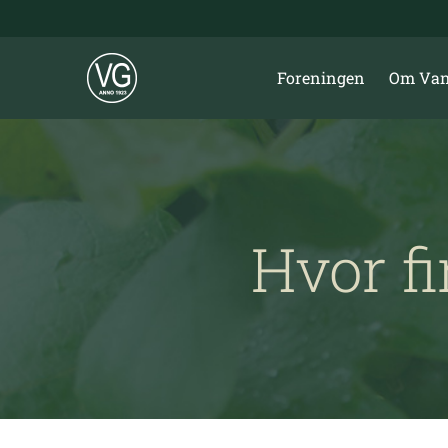
Skip
to
content
Foreningen
Om Van
Hvor f