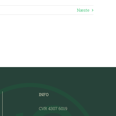
Næste
INFO
CVR 4307 6019