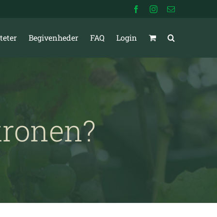
Facebook
Instagram
E-
mail
teter
Begivenheder
FAQ
Login
kronen?