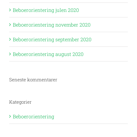
Beboerorientering julen 2020
Beboerorientering november 2020
Beboerorientering september 2020
Beboerorientering august 2020
Seneste kommentarer
Kategorier
Beboerorientering