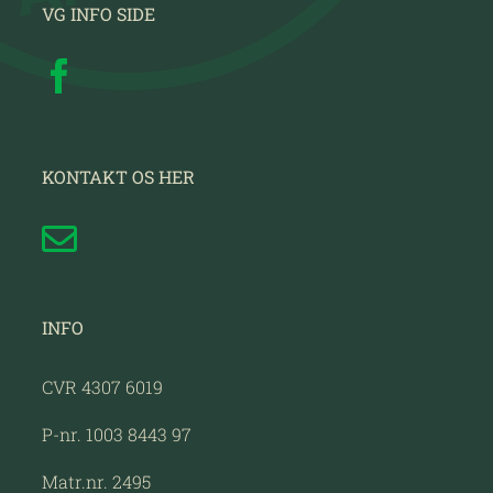
VG INFO SIDE
KONTAKT OS HER
INFO
CVR 4307 6019
P-nr. 1003 8443 97
Matr.nr. 2495