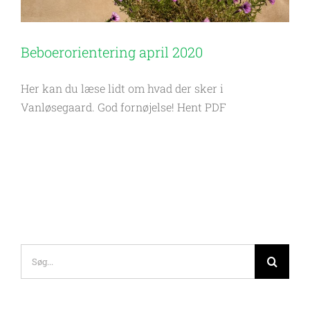
Beboerorientering april 2020
Her kan du læse lidt om hvad der sker i
Vanløsegaard. God fornøjelse! Hent PDF
Søg
efter: