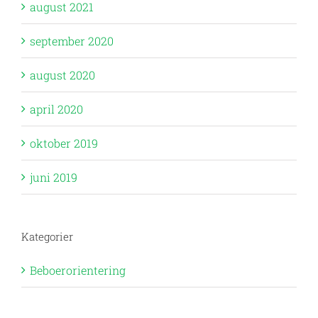
august 2021
september 2020
august 2020
april 2020
oktober 2019
juni 2019
Kategorier
Beboerorientering