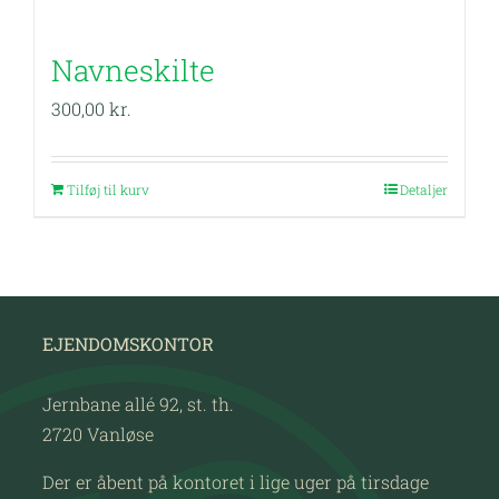
Navneskilte
300,00
kr.
Tilføj til kurv
Detaljer
EJENDOMSKONTOR
Jernbane allé 92, st. th.
2720 Vanløse
Der er åbent på kontoret i lige uger på tirsdage