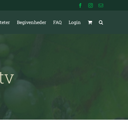
Facebook
Instagram
E-
mail
teter
Begivenheder
FAQ
Login
tv