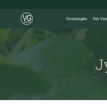
Skip
to
content
Foreningen
Om Van
J