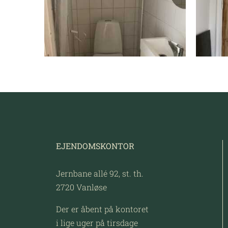
EJENDOMSKONTOR
Jernbane allé 92, st. th.
2720 Vanløse
Der er åbent på kontoret
i lige uger på tirsdage