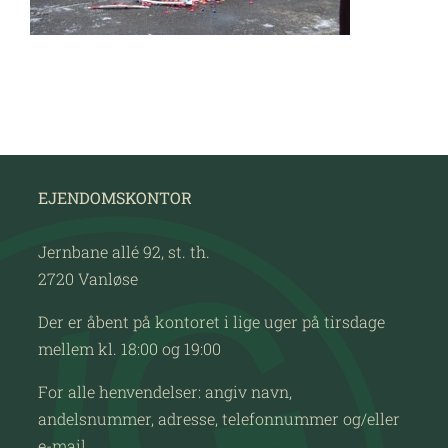
EJENDOMSKONTOR
Jernbane allé 92, st. th.
2720 Vanløse
Der er åbent på kontoret i lige uger på tirsdage
mellem kl. 18:00 og 19:00
For alle henvendelser: angiv navn,
andelsnummer, adresse, telefonnummer og/eller
e-mail