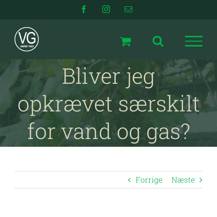
Skip
Facebook
Instagram
E-
mail
to
content
Bliver jeg
opkrævet særskilt
for vand og gas?
Forrige
Næste