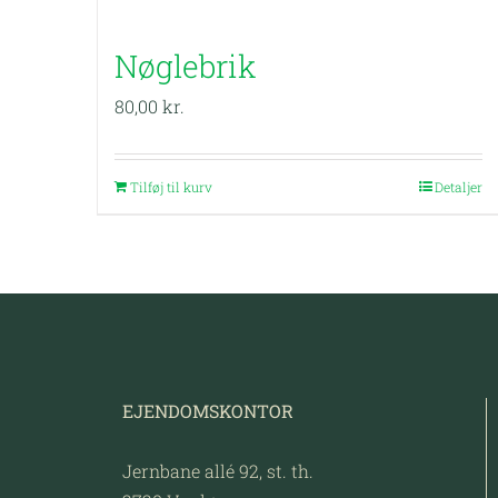
Nøglebrik
80,00
kr.
Tilføj til kurv
Detaljer
EJENDOMSKONTOR
Jernbane allé 92, st. th.