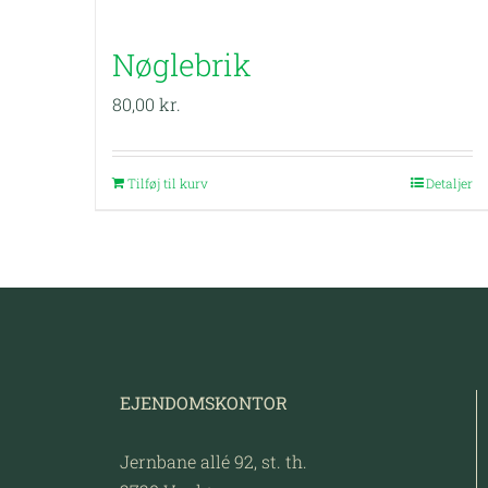
Nøglebrik
80,00
kr.
Tilføj til kurv
Detaljer
EJENDOMSKONTOR
Jernbane allé 92, st. th.